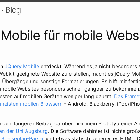
· Blog
Mobile für mobile Webs
ch
JQuery Mobile
entdeckt. Während es ja nicht besonders sc
Webkit geeignete Website zu erstellen, macht es jQuery M
em Übergänge und sonstige Formatierungen. Es hilft mit fer
mobile Websites besonders schnell gangbar zu bekommen. D
esten auf mobilen Geräten weniger lang dauert.
Das Frame
 meisten mobilen Browsern
- Android, Blackberry, iPod/iPh
nden, längeren Beitrag darüber, hier mein Prototyp einer 
an der Uni Augsburg
. Die Software dahinter ist nichts großa
n
Speiseplan-Parser
und etwas statisch generiertes HTML. Da