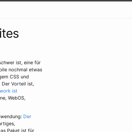
ites
hwer ist, eine für
obile nochmal etwas
tigem CSS und
er Vorteil ist,
work ist
one, WebOS,
Anwendung:
Der
rtiges,
s Paket ist für